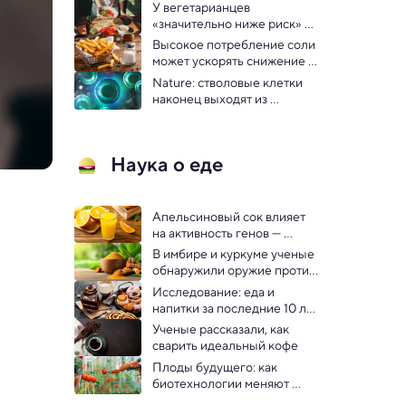
такими уж полезными
У вегетарианцев 
«значительно ниже риск» 
развития пяти типов рака
Высокое потребление соли 
может ускорять снижение 
памяти у мужчин: 
Nature: стволовые клетки 
исследование
наконец выходят из 
лабораторий для лечения 
тяжелых болезней
Наука о еде
Апельсиновый сок влияет 
на активность генов — 
показало новое 
В имбире и куркуме ученые 
исследование
обнаружили оружие против 
супербактерий
Исследование: еда и 
напитки за последние 10 лет 
стали слаще, и это 
Ученые рассказали, как 
проблема
сварить идеальный кофе
Плоды будущего: как 
биотехнологии меняют 
фруктовые сады и ягодные 