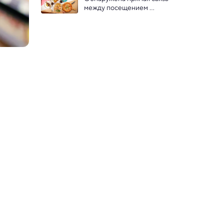
между посещением 
общепита и ростом 
ожирения