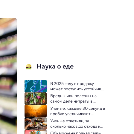
Наука о еде
В 2025 году в продажу 
может поступить устойчивая 
к болезням ГМО свинина
Вредны или полезны на 
самом деле нитраты в 
овощах? Отвечает новое 
Ученые: каждые 30 секунд в 
исследование
пробке увеличивают 
желание съесть фастфуд
Ученые ответили, за 
сколько часов до отхода ко 
сну надо перестать есть
Обнаружена прямая связь 