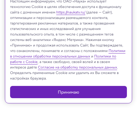
Настоящим информируем, что ОАО «Наука» использует
технологию Cookie в целях обеспечения доступа к функционалу
сайта с доменным именем
https://naukatv.ru/
(далее — Сайт),
оптимизации и персонализации размещаемого контента,
таргетирования рекламных материалов, а также проведения
статистических и иных исследований для улучшения
пользовательского опыта, в том числе с размещением тегов
Roman Teteruk/Shutterstock/FOTODOM
системы веб-аналитики «Яндекс Метрика». Нажимая кнопку
«Принимаю» и продолжая использовать Сайт, Вы подтверждаете,
что ознакомлены, понимаете и согласны с положениями
Политики
в отношении обработки персональных данных
и
Политики по
Реклама
работе с Cookie
, а также свободно, своей волей и в своем
интересе даёте
Согласие на обработку персональных данных
.
Определить применимые Cookie или удалить их Вы сможете в
настройках браузера.
Принимаю