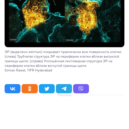
ЭР (выделено жёлтым) покрывает практически всю поверхность клетки.
(слева) Трубчатая структура ЭР на периферии клетки вблизи выпуклой
границы щели; (справа) Уплощённая листовидная структура ЭР на
периферии клетки вблизи вогнутой границы щели
Simran Rawal, TIFR Hyderabad
Реклама