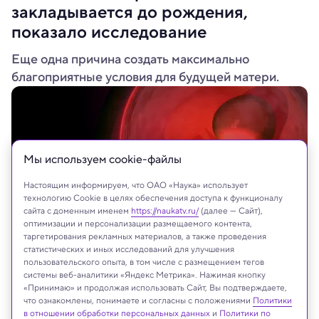
закладывается до рождения,
показало исследование
Еще одна причина создать максимально
благоприятные условия для будущей матери.
Мы используем сookie-файлы
Настоящим информируем, что ОАО «Наука» использует
технологию Cookie в целях обеспечения доступа к функционалу
сайта с доменным именем
https://naukatv.ru/
(далее — Сайт),
оптимизации и персонализации размещаемого контента,
таргетирования рекламных материалов, а также проведения
статистических и иных исследований для улучшения
пользовательского опыта, в том числе с размещением тегов
Roxana Gonzalez/Shutterstock/FOTODOM
системы веб-аналитики «Яндекс Метрика». Нажимая кнопку
«Принимаю» и продолжая использовать Сайт, Вы подтверждаете,
что ознакомлены, понимаете и согласны с положениями
Политики
в отношении обработки персональных данных
и
Политики по