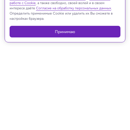
Реклама
работе с Cookie
, а также свободно, своей волей и в своем
интересе даёте
Согласие на обработку персональных данных
.
Определить применимые Cookie или удалить их Вы сможете в
настройках браузера.
Принимаю
11.09.2025, 17:33
Медицина и здоровье
Аппетит и количество съеденного
зависят от крошечной зоны в мозге
— открытие
Контроль над ней поможет в борьбе с
ожирением.