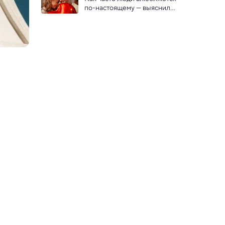
для обработки
по-настоящему — выяснили 
психологи