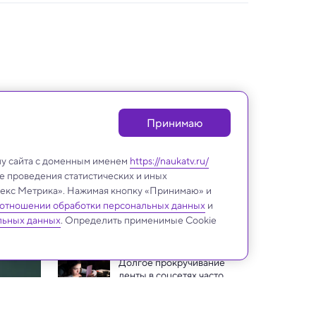
Принимаю
лу сайта с доменным именем
https://naukatv.ru/
е проведения статистических и иных
ндекс Метрика». Нажимая кнопку «Принимаю» и
 отношении обработки персональных данных
и
Психология
льных данных
. Определить применимые Cookie
Долгое прокручивание 
ленты в соцсетях часто 
вредит психическому 
Нейробиологи нашли 
здоровью — выводы ученых
способ замедлить старение 