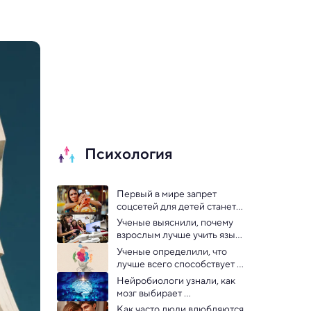
Психология
Первый в мире запрет 
соцсетей для детей станет 
естественным 
Ученые выяснили, почему 
экспериментом для ученых
взрослым лучше учить язык 
на слух
Ученые определили, что 
лучше всего способствует 
запоминанию информации
Нейробиологи узнали, как 
мозг выбирает 
приоритетную информацию 
Как часто люди влюбляются 