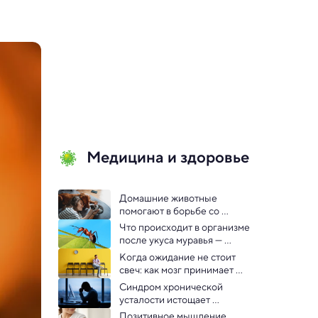
Медицина и здоровье
Домашние животные 
помогают в борьбе со 
старением мозга — но не все
Что происходит в организме 
после укуса муравья — 
выяснили физиологи
Когда ожидание не стоит 
свеч: как мозг принимает 
решения в условиях 
Синдром хронической 
неопределенности
усталости истощает 
иммунитет: исследование
Позитивное мышление 