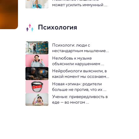
может усилить иммунный 
ответ на вакцины, доказали 
ученые
Психология
Психологи: люди с 
нестандартным мышлением 
— ключ к успеху в бизнесе
Нелюбовь к музыке 
объяснили нарушением 
связей в мозге
Нейробиологи выяснили, в 
какой момент мы осознаем 
то, что делаем
Новая «этика»: родители 
больше не против, что их 
дети матерятся
Ученые: привередливость в 
еде — во многом 
генетический признак, 
заметный уже у младенцев