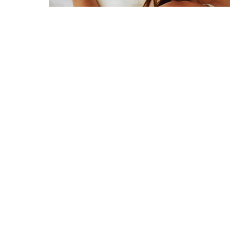
PeopleImages/Shutterstock/FOTODOM