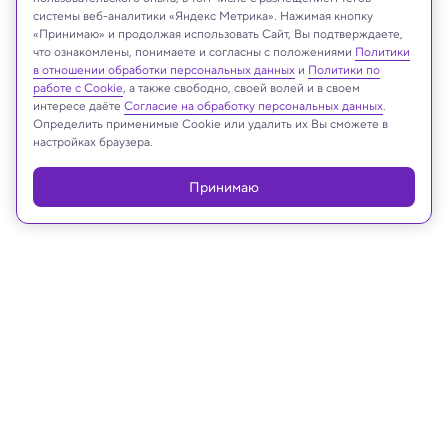
andreiuc88/Shutterstock/FOTODOM
системы веб-аналитики «Яндекс Метрика». Нажимая кнопку
«Принимаю» и продолжая использовать Сайт, Вы подтверждаете,
что ознакомлены, понимаете и согласны с положениями
Политики
в отношении обработки персональных данных
и
Политики по
Реклама
работе с Cookie
, а также свободно, своей волей и в своем
интересе даёте
Согласие на обработку персональных данных
.
Определить применимые Cookie или удалить их Вы сможете в
настройках браузера.
Принимаю
06.07.2025, 19:03
ИИ и Человек
ИИ развивает у художников и
музыкантов нарциссизм и
тревожность, выяснили ученые