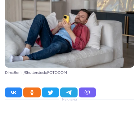
DimaBerlin/Shutterstock/FOTODOM
Реклама