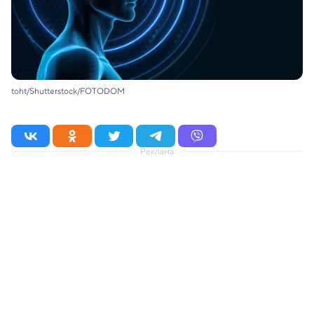
toht/Shutterstock/FOTODOM
Реклама