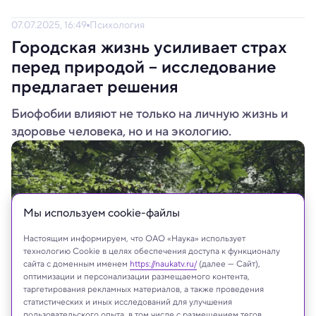
07.07.2025, 16:49
Психология
Городская жизнь усиливает страх
перед природой – исследование
предлагает решения
Биофобии влияют не только на личную жизнь и
здоровье человека, но и на экологию.
Мы используем сookie-файлы
Настоящим информируем, что ОАО «Наука» использует
технологию Cookie в целях обеспечения доступа к функционалу
сайта с доменным именем
https://naukatv.ru/
(далее — Сайт),
оптимизации и персонализации размещаемого контента,
таргетирования рекламных материалов, а также проведения
статистических и иных исследований для улучшения
пользовательского опыта, в том числе с размещением тегов