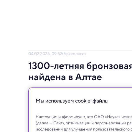
04.02.2026, 09:52
Археология
1300-летняя бронзовая
найдена в Алтае
Это открытие важно не только как редкая 
на границе ранних тюркских государств.
Мы используем сookie-файлы
Настоящим информируем, что ОАО «Наука» исполь
(далее — Сайт), оптимизации и персонализации р
исследований для улучшения пользовательского 