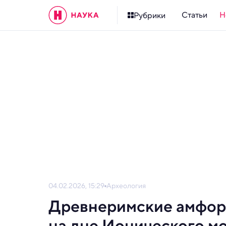
Статьи
Н
Рубрики
04.02.2026, 15:29
Археология
Древнеримские амфор
на дне Ионического м