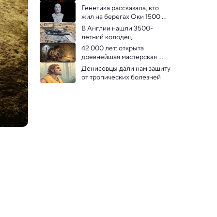
000 лет назад
Генетика рассказала, кто 
жил на берегах Оки 1500 
лет назад
В Англии нашли 3500-
летний колодец
42 000 лет: открыта 
древнейшая мастерская 
украшений из ракушек
Денисовцы дали нам защиту 
от тропических болезней