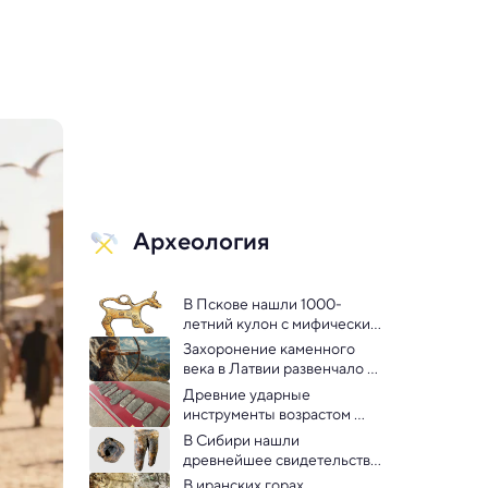
Археология
В Пскове нашли 1000-
летний кулон с мифическим 
неизвестным животным
Захоронение каменного 
века в Латвии развенчало 
стереотип о мужчинах-
Древние ударные 
охотниках
инструменты возрастом 
3500 лет обнаружили 
В Сибири нашли 
археологи
древнейшее свидетельство 
стоматологии у 
В иранских горах 