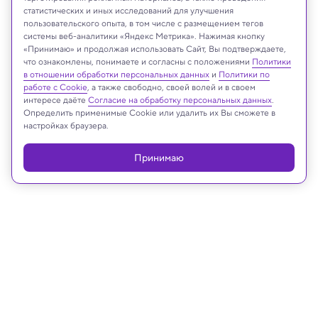
статистических и иных исследований для улучшения
пользовательского опыта, в том числе с размещением тегов
Shutterstock AI Generator/Shutterstock/FOTODOM
системы веб-аналитики «Яндекс Метрика». Нажимая кнопку
«Принимаю» и продолжая использовать Сайт, Вы подтверждаете,
что ознакомлены, понимаете и согласны с положениями
Политики
в отношении обработки персональных данных
и
Политики по
Реклама
работе с Cookie
, а также свободно, своей волей и в своем
интересе даёте
Согласие на обработку персональных данных
.
Определить применимые Cookie или удалить их Вы сможете в
настройках браузера.
Принимаю
16.01.2025, 11:52
Физика
Создан самый яркий в мире