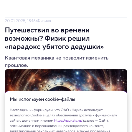
20.01.2025, 18:16
Физика
Путешествия во времени
возможны? Физик решил
«парадокс убитого дедушки»
Квантовая механика не позволит изменить
прошлое.
Мы используем сookie-файлы
Настоящим информируем, что ОАО «Наука» использует
технологию Cookie в целях обеспечения доступа к функционалу
сайта с доменным именем
https://naukatv.ru/
(далее — Сайт),
оптимизации и персонализации размещаемого контента,
таргетирования рекламных материалов, а также проведения