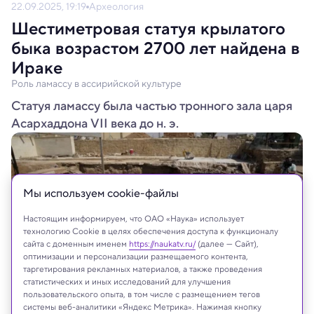
22.09.2025, 19:19
Археология
Шестиметровая статуя крылатого
быка возрастом 2700 лет найдена в
Ираке
Роль ламассу в ассирийской культуре
Статуя ламассу была частью тронного зала царя
Асархаддона VII века до н. э.
Мы используем сookie-файлы
Настоящим информируем, что ОАО «Наука» использует
технологию Cookie в целях обеспечения доступа к функционалу
сайта с доменным именем
https://naukatv.ru/
(далее — Сайт),
оптимизации и персонализации размещаемого контента,
таргетирования рекламных материалов, а также проведения
статистических и иных исследований для улучшения
пользовательского опыта, в том числе с размещением тегов
системы веб-аналитики «Яндекс Метрика». Нажимая кнопку
IRAQ PLACES