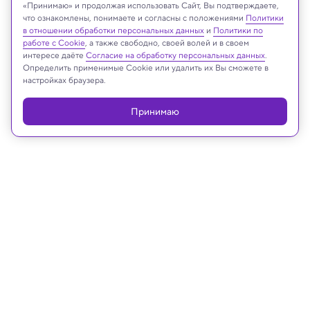
«Принимаю» и продолжая использовать Сайт, Вы подтверждаете,
что ознакомлены, понимаете и согласны с положениями
Политики
в отношении обработки персональных данных
и
Политики по
работе с Cookie
, а также свободно, своей волей и в своем
Реклама
интересе даёте
Согласие на обработку персональных данных
.
Определить применимые Cookie или удалить их Вы сможете в
настройках браузера.
Принимаю
22.09.2025, 15:04
Археология
1600-летний клад времен
еврейского восстания найден в
туннеле в Израиле