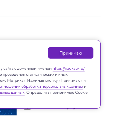
Принимаю
лу сайта с доменным именем
https://naukatv.ru/
е проведения статистических и иных
ндекс Метрика». Нажимая кнопку «Принимаю» и
 отношении обработки персональных данных
и
льных данных
. Определить применимые Cookie
Снимай науку!
Как начать работу над видео 
о науке — советы 