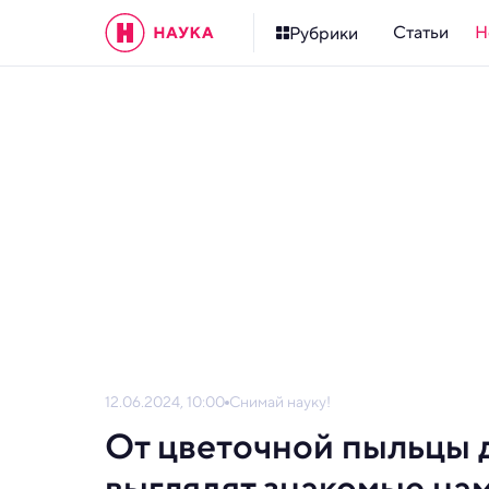
Статьи
Н
Рубрики
12.06.2024, 10:00
Снимай науку!
От цветочной пыльцы д
выглядят знакомые на