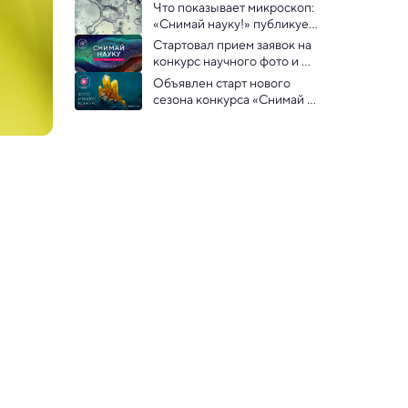
«Снимай науку!»
Что показывает микроскоп: 
науку!»
«Снимай науку!» публикует 
работы участников конкурса
Стартовал прием заявок на 
конкурс научного фото и 
видео «Снимай науку!» 
Объявлен старт нового 
сезона конкурса «Снимай 
науку!»