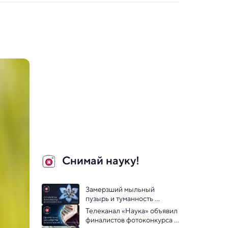
Снимай науку!
Замерзший мыльный 
пузырь и туманность 
Колдун: телеканал «Наука» 
Телеканал «Наука» объявил 
объявил финалистов 
финалистов фотоконкурса 
фотоконкурса «Снимай 