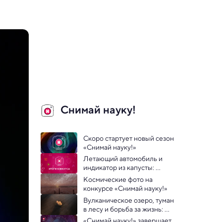
Снимай науку!
Скоро стартует новый сезон 
«Снимай науку!»
Летающий автомобиль и 
индикатор из капусты: 
названы лучшие научные 
Космические фото на 
видео года
конкурсе «Снимай науку!»
Вулканическое озеро, туман  
в лесу и борьба за жизнь: 
публикуем первые 
«Снимай науку!» завершает 