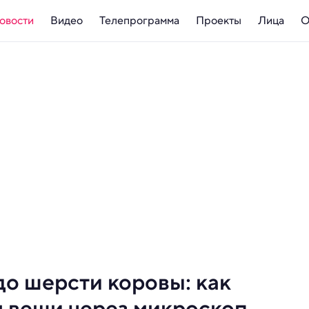
овости
Видео
Телепрограмма
Проекты
Лица
О
о шерсти коровы: как
м вещи через микроскоп