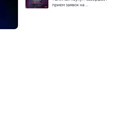
фотографии ежегодного 
прием заявок на 
конкурса  «Снимай Науку!»
фотоконкурс