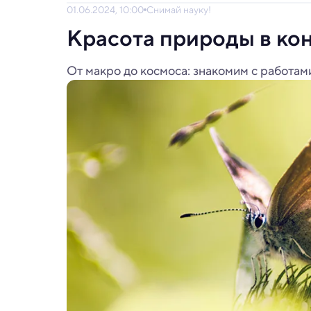
01.06.2024, 10:00
Снимай науку!
Красота природы в ко
От макро до космоса: знакомим с работам