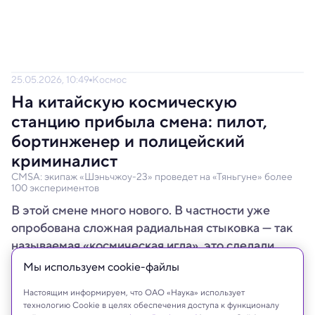
25.05.2026, 10:49
Космос
На китайскую космическую
станцию прибыла смена: пилот,
бортинженер и полицейский
криминалист
CMSA: экипаж «Шэньчжоу-23» проведет на «Тяньгуне» более
100 экспериментов
В этой смене много нового. В частности уже
опробована сложная радиальная стыковка — так
называемая «космическая игла», это сделали
впервые.
Мы используем сookie-файлы
Настоящим информируем, что ОАО «Наука» использует
технологию Cookie в целях обеспечения доступа к функционалу