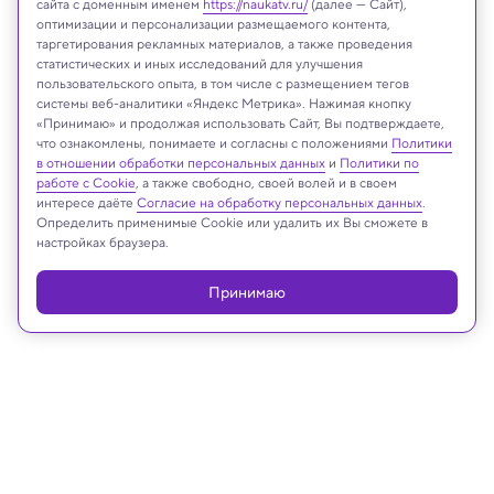
сайта с доменным именем
https://naukatv.ru/
(далее — Сайт),
оптимизации и персонализации размещаемого контента,
таргетирования рекламных материалов, а также проведения
статистических и иных исследований для улучшения
пользовательского опыта, в том числе с размещением тегов
системы веб-аналитики «Яндекс Метрика». Нажимая кнопку
«Принимаю» и продолжая использовать Сайт, Вы подтверждаете,
что ознакомлены, понимаете и согласны с положениями
Политики
в отношении обработки персональных данных
и
Политики по
работе с Cookie
, а также свободно, своей волей и в своем
интересе даёте
Согласие на обработку персональных данных
.
China Manned Space Agency
Определить применимые Cookie или удалить их Вы сможете в
настройках браузера.
Принимаю
Реклама