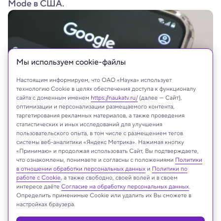
Mode в США.
Мы используем сookie-файлы
Настоящим информируем, что ОАО «Наука» использует
технологию Cookie в целях обеспечения доступа к функционалу
сайта с доменным именем
https://naukatv.ru/
(далее — Сайт),
оптимизации и персонализации размещаемого контента,
таргетирования рекламных материалов, а также проведения
статистических и иных исследований для улучшения
Leona Octavii/Shutterstock/FOTODOM
пользовательского опыта, в том числе с размещением тегов
системы веб-аналитики «Яндекс Метрика». Нажимая кнопку
«Принимаю» и продолжая использовать Сайт, Вы подтверждаете,
что ознакомлены, понимаете и согласны с положениями
Политики
в отношении обработки персональных данных
и
Политики по
Реклама
работе с Cookie
, а также свободно, своей волей и в своем
интересе даёте
Согласие на обработку персональных данных
.
Определить применимые Cookie или удалить их Вы сможете в
настройках браузера.