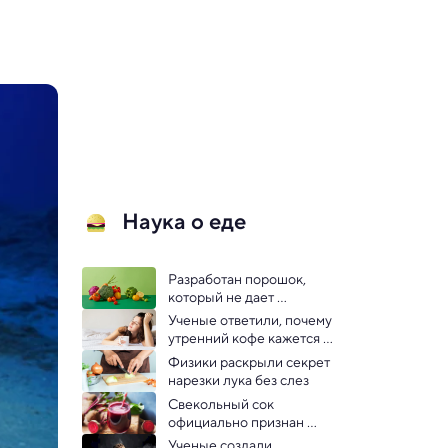
Наука о еде
Разработан порошок, 
который не дает 
испортиться овощам и 
Ученые ответили, почему 
фруктам
утренний кофе кажется 
«волшебным»
Физики раскрыли секрет 
нарезки лука без слез
Свекольный сок 
официально признан 
полезным для спорта
Ученые создали 