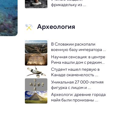
фрикадельку из 
мамонтятины
Археология
В Словакии раскопали 
военную базу императора 
Марка Аврелия площадью 
Научная сенсация: в центре 
7,4 га
Рима нашли дом с редкими 
мозаиками 
Студент нашел первую в 
Канаде окаменелость 
стрекозы эпохи динозавров
Уникальная 27 000-летняя 
фигурка с лицом и 
головным убором найдена 
Археологи: древние города 
во Франции
майя были пронизаны 
ртутным загрязнением