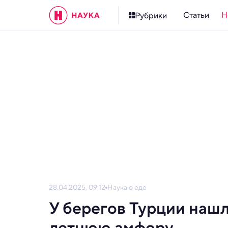
Статьи
Н
Рубрики
28.04.2025, 09:12
Наука о еде
У берегов Турции нашл
летнюю амфору