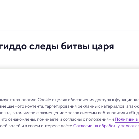
гиддо следы битвы царя
в Мегиддо может подтвердить библейскую битву и
зует технологию Cookie в целях обеспечения доступа к функциона
азмещаемого контента, таргетирования рекламных материалов, а такж
опыта, в том числе с размещением тегов системы веб-аналитики «Я
, что ознакомлены, понимаете и согласны с положениями
Политики в
своей волей и в своем интересе даёте
Согласие на обработку персона
.