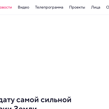
овости
Видео
Телепрограмма
Проекты
Лица
О
дату самой сильной
ории Земли