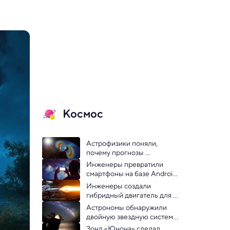
Космос
Астрофизики поняли, 
почему прогнозы 
космической погоды так 
Инженеры превратили 
часто ошибаются
смартфоны на базе Android 
в инструменты для изучения 
Инженеры создали 
космоса
гибридный двигатель для 
безопасной посадки на 
Астрономы обнаружили 
Луну: видео
двойную звездную систему 
у черной дыры в центре 
Зонд «Юнона» сделал 