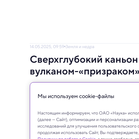
14.05.2025, 09:59
Земля и недра
Сверхглубокий каньон
вулканом-«призраком»
Древний вулкан и исчезнувшая река могл
Мы используем сookie-файлы
Настоящим информируем, что ОАО «Наука» исполь
(далее — Сайт), оптимизации и персонализации р
исследований для улучшения пользовательского 
продолжая использовать Сайт, Вы подтверждаете