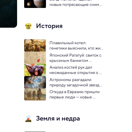
Млечного Пути
новые потрясающие снимки 
вулканической луны 
Юпитера
История
Плавильный котел: 
генетики выяснили, кто жил 
на Ибице 1000 лет назад
Японский Рататуй: свиток с 
крысиным банкетом 
рассказывает, что ели в 
Анализ костей рук дал 
средневековой Японии
неожиданные открытия о 
жизни древних родичей 
Астрономы разгадали 
человека
природу загадочной звезды, 
которую впервые заметили 
Откуда в Евразию пришли 
600 лет назад
первые люди — новые 
выводы
Земля и недра