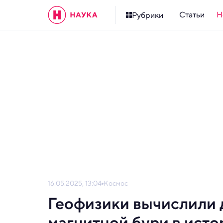
Статьи
Н
Рубрики
16.05.2025, 13:04
Космос
Геофизики вычислили 
магнитной бури в ист