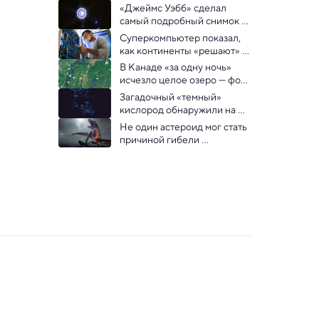
«Джеймс Уэбб» сделал 
самый подробный снимок 
Урана, захватив даже 
Суперкомпьютер показал, 
неуловимое кольцо
как континенты «решают» 
расколоться или нет
В Канаде «за одну ночь» 
исчезло целое озеро — фото 
со спутника
Загадочный «темный» 
кислород обнаружили на 
дне океана
Не один астероид мог стать 
причиной гибели 
динозавров — показало 
исследование