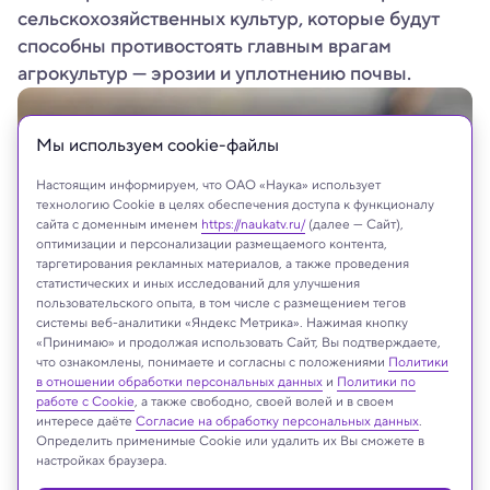
сельскохозяйственных культур, которые будут
способны противостоять главным врагам
агрокультур — эрозии и уплотнению почвы.
Мы используем сookie-файлы
Настоящим информируем, что ОАО «Наука» использует
технологию Cookie в целях обеспечения доступа к функционалу
сайта с доменным именем
https://naukatv.ru/
(далее — Сайт),
оптимизации и персонализации размещаемого контента,
таргетирования рекламных материалов, а также проведения
статистических и иных исследований для улучшения
пользовательского опыта, в том числе с размещением тегов
системы веб-аналитики «Яндекс Метрика». Нажимая кнопку
«Принимаю» и продолжая использовать Сайт, Вы подтверждаете,
Растения пробиваются сквозь асфальт
что ознакомлены, понимаете и согласны с положениями
Политики
Bilanol/Shutterstock/FOTODOM
в отношении обработки персональных данных
и
Политики по
работе с Cookie
, а также свободно, своей волей и в своем
интересе даёте
Согласие на обработку персональных данных
.
Определить применимые Cookie или удалить их Вы сможете в
настройках браузера.
Реклама