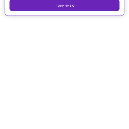
Принимаю
20.11.2025, 16:09
Земля и недра
К 2100 году лето в Европе может
стать длиннее на 42 дня — ученые
Исследование показывает: наблюдаемые сегодня
изменения отчасти повторяют условия,
существовавшие в Европе около 6000 лет назад.