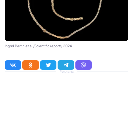
Ingrid Bertin et al./Scientific reports, 2024
Реклама