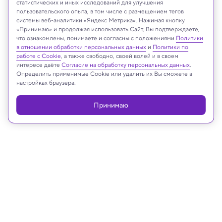
статистических и иных исследований для улучшения
пользовательского опыта, в том числе с размещением тегов
системы веб-аналитики «Яндекс Метрика». Нажимая кнопку
«Принимаю» и продолжая использовать Сайт, Вы подтверждаете,
что ознакомлены, понимаете и согласны с положениями
Политики
Egyptian Ministry of Tourism and Antiquities
в отношении обработки персональных данных
и
Политики по
работе с Cookie
, а также свободно, своей волей и в своем
интересе даёте
Согласие на обработку персональных данных
.
Определить применимые Cookie или удалить их Вы сможете в
настройках браузера.
Реклама
Принимаю
10.12.2024, 13:18
Археология