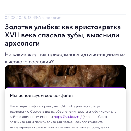
02.08.2025, 13:43
Археология
Золотая улыбка: как аристократка
XVII века спасала зубы, выяснили
археологи
На какие жертвы приходилось идти женщинам из
высокого сословия?
Мы используем сookie-файлы
Настоящим информируем, что ОАО «Наука» использует
технологию Cookie в целях обеспечения доступа к функционалу
сайта с доменным именем
https://naukatv.ru/
(далее — Сайт),
оптимизации и персонализации размещаемого контента,
таргетирования рекламных материалов, а также проведения