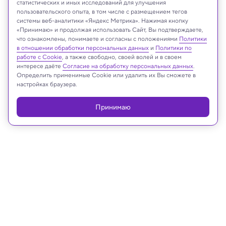
статистических и иных исследований для улучшения
пользовательского опыта, в том числе с размещением тегов
National Institute of Preventive Archaeological Research
системы веб-аналитики «Яндекс Метрика». Нажимая кнопку
«Принимаю» и продолжая использовать Сайт, Вы подтверждаете,
что ознакомлены, понимаете и согласны с положениями
Политики
в отношении обработки персональных данных
и
Политики по
Реклама
работе с Cookie
, а также свободно, своей волей и в своем
интересе даёте
Согласие на обработку персональных данных
.
Определить применимые Cookie или удалить их Вы сможете в
настройках браузера.
Принимаю
31.07.2025, 17:03
Археология
Ученые узнали, как были набиты
татуировки древней ледяной мумии