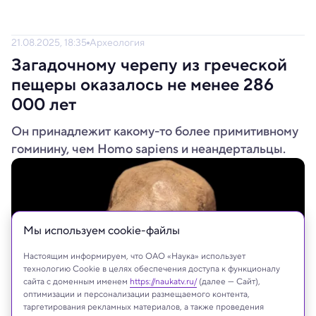
21.08.2025, 18:35
Археология
Загадочному черепу из греческой
пещеры оказалось не менее 286
000 лет
Он принадлежит какому-то более примитивному
гоминину, чем Homo sapiens и неандертальцы.
Мы используем сookie-файлы
Настоящим информируем, что ОАО «Наука» использует
технологию Cookie в целях обеспечения доступа к функционалу
сайта с доменным именем
https://naukatv.ru/
(далее — Сайт),
оптимизации и персонализации размещаемого контента,
таргетирования рекламных материалов, а также проведения