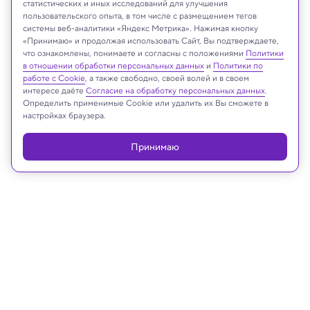
статистических и иных исследований для улучшения
пользовательского опыта, в том числе с размещением тегов
Wikipedia.org
системы веб-аналитики «Яндекс Метрика». Нажимая кнопку
«Принимаю» и продолжая использовать Сайт, Вы подтверждаете,
что ознакомлены, понимаете и согласны с положениями
Политики
в отношении обработки персональных данных
и
Политики по
Реклама
работе с Cookie
, а также свободно, своей волей и в своем
интересе даёте
Согласие на обработку персональных данных
.
Определить применимые Cookie или удалить их Вы сможете в
настройках браузера.
Принимаю
21.08.2025, 17:46
Археология
Археологи сделали в Великом
Новгороде редчайшуую находку —