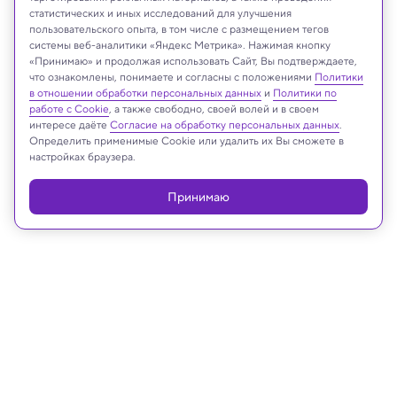
статистических и иных исследований для улучшения
пользовательского опыта, в том числе с размещением тегов
Zhuravlev Andrey/Shutterstock/FOTODOM
системы веб-аналитики «Яндекс Метрика». Нажимая кнопку
«Принимаю» и продолжая использовать Сайт, Вы подтверждаете,
что ознакомлены, понимаете и согласны с положениями
Политики
в отношении обработки персональных данных
и
Политики по
Реклама
работе с Cookie
, а также свободно, своей волей и в своем
интересе даёте
Согласие на обработку персональных данных
.
Определить применимые Cookie или удалить их Вы сможете в
настройках браузера.
Принимаю
06.05.2025, 18:01
Медицина и здоровье
Инженеры создали микроэлектрод,