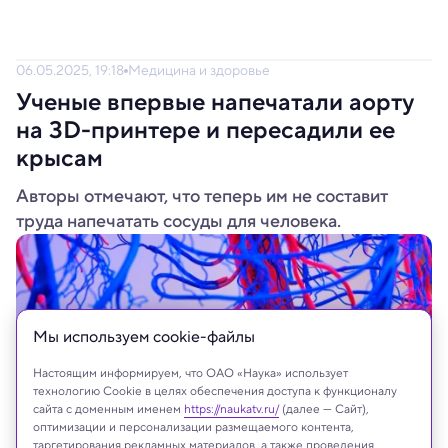
06.05.2025, 19:18
Медицина и здоровье
Ученые впервые напечатали аорту
на 3D-принтере и пересадили ее
крысам
Авторы отмечают, что теперь им не составит
труда напечатать сосуды для человека.
Мы используем сookie-файлы
Настоящим информируем, что ОАО «Наука» использует
технологию Cookie в целях обеспечения доступа к функционалу
сайта с доменным именем
https://naukatv.ru/
(далее — Сайт),
оптимизации и персонализации размещаемого контента,
таргетирования рекламных материалов, а также проведения