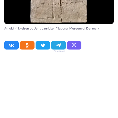
Arnold Mikkelsen og Jens Lauridsen/National Museum of Denmark
Реклама