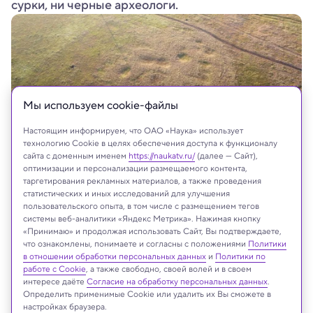
сурки, ни черные археологи.
Мы используем сookie-файлы
Настоящим информируем, что ОАО «Наука» использует
технологию Cookie в целях обеспечения доступа к функционалу
сайта с доменным именем
https://naukatv.ru/
(далее — Сайт),
оптимизации и персонализации размещаемого контента,
таргетирования рекламных материалов, а также проведения
Челябинский государственный историко-археологический музей-
статистических и иных исследований для улучшения
заповедник «Аркаим»
пользовательского опыта, в том числе с размещением тегов
системы веб-аналитики «Яндекс Метрика». Нажимая кнопку
«Принимаю» и продолжая использовать Сайт, Вы подтверждаете,
что ознакомлены, понимаете и согласны с положениями
Политики
в отношении обработки персональных данных
и
Политики по
Реклама
работе с Cookie
, а также свободно, своей волей и в своем
интересе даёте
Согласие на обработку персональных данных
.
Определить применимые Cookie или удалить их Вы сможете в
настройках браузера.