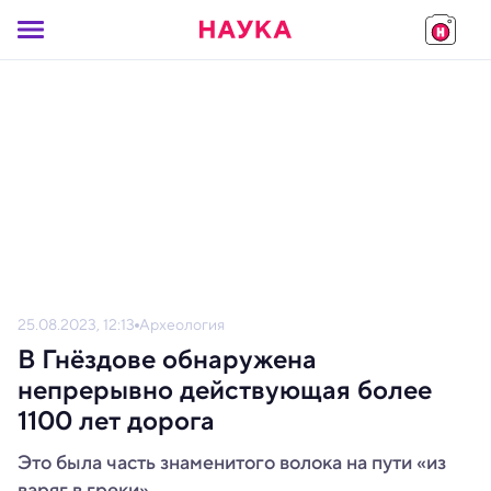
25.08.2023, 12:13
Археология
В Гнёздове обнаружена
непрерывно действующая более
1100 лет дорога
Это была часть знаменитого волока на пути «из
варяг в греки».