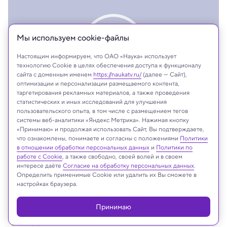
Мы используем сookie-файлы
Настоящим информируем, что ОАО «Наука» использует
технологию Cookie в целях обеспечения доступа к функционалу
сайта с доменным именем
https://naukatv.ru/
(далее — Сайт),
оптимизации и персонализации размещаемого контента,
таргетирования рекламных материалов, а также проведения
статистических и иных исследований для улучшения
пользовательского опыта, в том числе с размещением тегов
системы веб-аналитики «Яндекс Метрика». Нажимая кнопку
«Принимаю» и продолжая использовать Сайт, Вы подтверждаете,
что ознакомлены, понимаете и согласны с положениями
Политики
На сайте могут быть использованы материалы
в отношении обработки персональных данных
и
Политики по
интернет-ресурсов Facebook и Instagram,
работе с Cookie
, а также свободно, своей волей и в своем
владельцем которых является компания Meta
интересе даёте
Согласие на обработку персональных данных
.
Определить применимые Cookie или удалить их Вы сможете в
Platforms Inc., запрещённая на территории
настройках браузера.
Российской Федерации
Принимаю
Тест