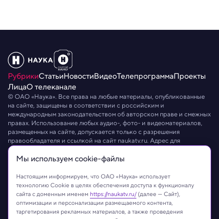
Рубрики
Статьи
Новости
Видео
Телепрограмма
Проекты
Лица
О телеканале
© ОАО «Наука». Все права на любые материалы, опубликованные
на сайте, защищены в соответствии с российским и
международным законодательством об авторском праве и смежных
правах. Использование любых аудио-, фото- и видеоматериалов,
размещенных на сайте, допускается только с разрешения
правообладателя и ссылкой на сайт
naukatv.ru
. Адрес для
направления юридически значимых сообщений:
info@naukatv.ru
.
Мы используем сookie-файлы
Обработка персональных данных
Работа с cookie-файлами
Защита персональных данных
Настоящим информируем, что ОАО «Наука» использует
технологию Cookie в целях обеспечения доступа к функционалу
сайта с доменным именем
https://naukatv.ru/
(далее — Сайт),
оптимизации и персонализации размещаемого контента,
таргетирования рекламных материалов, а также проведения