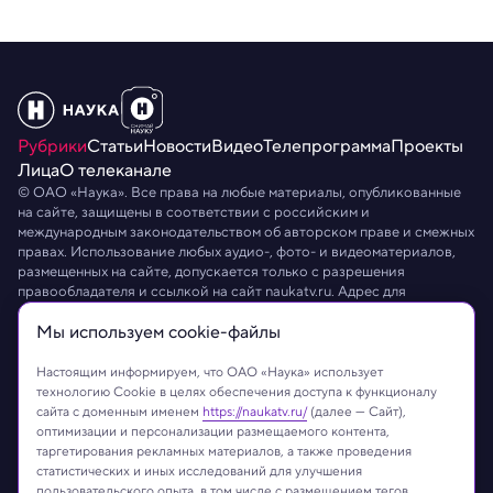
Рубрики
Статьи
Новости
Видео
Телепрограмма
Проекты
Лица
О телеканале
© ОАО «Наука». Все права на любые материалы, опубликованные
на сайте, защищены в соответствии с российским и
международным законодательством об авторском праве и смежных
правах. Использование любых аудио-, фото- и видеоматериалов,
размещенных на сайте, допускается только с разрешения
правообладателя и ссылкой на сайт
naukatv.ru
. Адрес для
направления юридически значимых сообщений:
info@naukatv.ru
.
Мы используем сookie-файлы
Обработка персональных данных
Работа с cookie-файлами
Защита персональных данных
Настоящим информируем, что ОАО «Наука» использует
технологию Cookie в целях обеспечения доступа к функционалу
сайта с доменным именем
https://naukatv.ru/
(далее — Сайт),
оптимизации и персонализации размещаемого контента,
таргетирования рекламных материалов, а также проведения
статистических и иных исследований для улучшения
пользовательского опыта, в том числе с размещением тегов