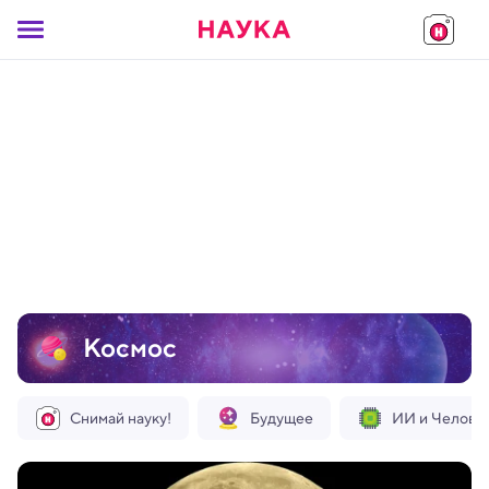
Космос
Снимай науку!
Будущее
ИИ и Челове