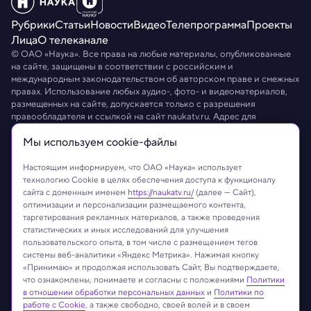
Рубрики
Статьи
Новости
Видео
Телепрограмма
Проекты
Лица
О телеканале
© ОАО «Наука». Все права на любые материалы, опубликованные
на сайте, защищены в соответствии с российским и
международным законодательством об авторском праве и смежных
правах. Использование любых аудио-, фото- и видеоматериалов,
размещенных на сайте, допускается только с разрешения
правообладателя и ссылкой на сайт
naukatv.ru
. Адрес для
направления юридически значимых сообщений:
info@naukatv.ru
.
Мы используем сookie-файлы
Обработка персональных данных
Работа с cookie-файлами
Защита персональных данных
Настоящим информируем, что ОАО «Наука» использует
технологию Cookie в целях обеспечения доступа к функционалу
сайта с доменным именем
https://naukatv.ru/
(далее — Сайт),
оптимизации и персонализации размещаемого контента,
таргетирования рекламных материалов, а также проведения
статистических и иных исследований для улучшения
пользовательского опыта, в том числе с размещением тегов
системы веб-аналитики «Яндекс Метрика». Нажимая кнопку
«Принимаю» и продолжая использовать Сайт, Вы подтверждаете,
что ознакомлены, понимаете и согласны с положениями
Политики
в отношении обработки персональных данных
и
Политики по
работе с Cookie
, а также свободно, своей волей и в своем