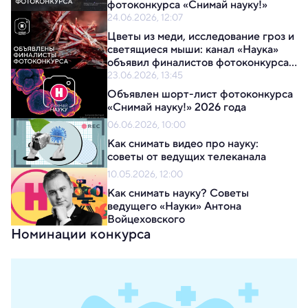
фотоконкурса «Снимай науку!» 
24.06.2026, 12:07
Цветы из меди, исследование гроз и 
светящиеся мыши: канал «Наука» 
объявил финалистов фотоконкурса 
«Снимай науку!»
23.06.2026, 13:45
Объявлен шорт-лист фотоконкурса 
«Снимай науку!» 2026 года
06.06.2026, 10:00
Как снимать видео про науку: 
советы от ведущих телеканала 
10.05.2026, 12:00
Как снимать науку? Советы 
ведущего «Науки» Антона 
Войцеховского
Номинации конкурса