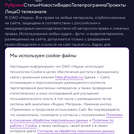
Рубрики
Статьи
Новости
Видео
Телепрограмма
Проекты
Лица
О телеканале
© ОАО «Наука». Все права на любые материалы, опубликованные
на сайте, защищены в соответствии с российским и
международным законодательством об авторском праве и смежных
правах. Использование любых аудио-, фото- и видеоматериалов,
размещенных на сайте, допускается только с разрешения
правообладателя и ссылкой на сайт
naukatv.ru
. Адрес для
направления юридически значимых сообщений:
info@naukatv.ru
.
Мы используем сookie-файлы
Обработка персональных данных
Работа с cookie-файлами
Защита персональных данных
Настоящим информируем, что ОАО «Наука» использует
технологию Cookie в целях обеспечения доступа к функционалу
сайта с доменным именем
https://naukatv.ru/
(далее — Сайт),
оптимизации и персонализации размещаемого контента,
таргетирования рекламных материалов, а также проведения
статистических и иных исследований для улучшения
пользовательского опыта, в том числе с размещением тегов
системы веб-аналитики «Яндекс Метрика». Нажимая кнопку
«Принимаю» и продолжая использовать Сайт, Вы подтверждаете,
что ознакомлены, понимаете и согласны с положениями
Политики
в отношении обработки персональных данных
и
Политики по
работе с Cookie
, а также свободно, своей волей и в своем
интересе даёте
Согласие на обработку персональных данных
.