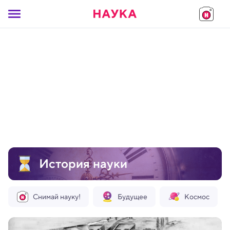
История науки
Снимай науку!
Будущее
Космос