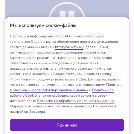
Мы используем сookie-файлы
Настоящим информируем, что ОАО «Наука» использует
технологию Cookie в целях обеспечения доступа к функционалу
сайта с доменным именем
https://naukatv.ru/
(далее — Сайт),
оптимизации и персонализации размещаемого контента,
таргетирования рекламных материалов, а также проведения
статистических и иных исследований для улучшения
пользовательского опыта, в том числе с размещением тегов
системы веб-аналитики «Яндекс Метрика». Нажимая кнопку
На сайте могут быть использованы материалы
«Принимаю» и продолжая использовать Сайт, Вы подтверждаете,
интернет-ресурсов Facebook и Instagram,
что ознакомлены, понимаете и согласны с положениями
Политики
в отношении обработки персональных данных
и
Политики по
владельцем которых является компания Meta
работе с Cookie
, а также свободно, своей волей и в своем
Platforms Inc., запрещённая на территории
интересе даёте
Согласие на обработку персональных данных
.
Российской Федерации
Определить применимые Cookie или удалить их Вы сможете в
настройках браузера.
Принимаю
Реклама