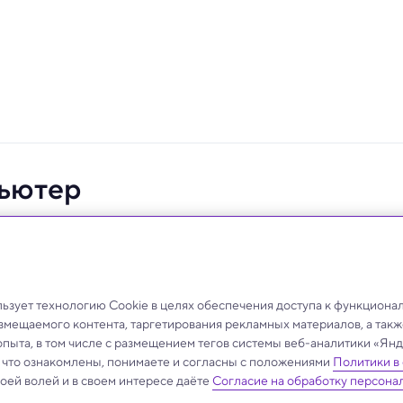
пьютер
к в нейронах возникает электричество и зачем мы все
зует технологию Cookie в целях обеспечения доступа к функциона
азмещаемого контента, таргетирования рекламных материалов, а такж
опыта, в том числе с размещением тегов системы веб-аналитики «Я
, что ознакомлены, понимаете и согласны с положениями
Политики в
своей волей и в своем интересе даёте
Согласие на обработку персона
.