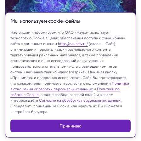
Мы используем сookie-файлы
Настоящим информируем, что ОАО «Наука» использует
технологию Cookie в целях обеспечения доступа к функционалу
сайта с доменным именем
https://naukatv.ru/
(далее — Сайт),
оптимизации и персонализации размещаемого контента,
таргетирования рекламных материалов, а также проведения
статистических и иных исследований для улучшения
пользовательского опыта, в том числе с размещением тегов
системы веб-аналитики «Яндекс Метрика». Нажимая кнопку
На сайте могут быть использованы материалы
«Принимаю» и продолжая использовать Сайт, Вы подтверждаете,
интернет-ресурсов Facebook и Instagram,
что ознакомлены, понимаете и согласны с положениями
Политики
в отношении обработки персональных данных
и
Политики по
владельцем которых является компания Meta
работе с Cookie
, а также свободно, своей волей и в своем
Platforms Inc., запрещённая на территории
интересе даёте
Согласие на обработку персональных данных
.
Российской Федерации
Определить применимые Cookie или удалить их Вы сможете в
настройках браузера.
Принимаю
Реклама