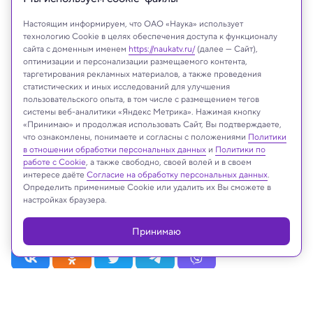
Настоящим информируем, что ОАО «Наука» использует
технологию Cookie в целях обеспечения доступа к функционалу
сайта с доменным именем
https://naukatv.ru/
(далее — Сайт),
оптимизации и персонализации размещаемого контента,
таргетирования рекламных материалов, а также проведения
статистических и иных исследований для улучшения
пользовательского опыта, в том числе с размещением тегов
системы веб-аналитики «Яндекс Метрика». Нажимая кнопку
«Принимаю» и продолжая использовать Сайт, Вы подтверждаете,
что ознакомлены, понимаете и согласны с положениями
Политики
в отношении обработки персональных данных
и
Политики по
На сайте могут быть использованы материалы
работе с Cookie
, а также свободно, своей волей и в своем
интернет-ресурсов Facebook и Instagram,
интересе даёте
Согласие на обработку персональных данных
.
владельцем которых является компания Meta
Определить применимые Cookie или удалить их Вы сможете в
Platforms Inc., запрещённая на территории
настройках браузера.
Российской Федерации
Принимаю