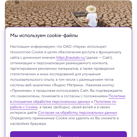
Мы используем сookie-файлы
Настоящим информируем, что ОАО «Наука» использует
технологию Cookie в целях обеспечения доступа к функционалу
сайта с доменным именем
https://naukatv.ru/
(далее — Сайт),
оптимизации и персонализации размещаемого контента,
таргетирования рекламных материалов, а также проведения
статистических и иных исследований для улучшения
пользовательского опыта, в том числе с размещением тегов
системы веб-аналитики «Яндекс Метрика». Нажимая кнопку
«Принимаю» и продолжая использовать Сайт, Вы подтверждаете,
На сайте могут быть использованы материалы
что ознакомлены, понимаете и согласны с положениями
Политики
интернет-ресурсов Facebook и Instagram,
в отношении обработки персональных данных
и
Политики по
работе с Cookie
, а также свободно, своей волей и в своем
владельцем которых является компания Meta
интересе даёте
Согласие на обработку персональных данных
.
Platforms Inc., запрещённая на территории
Определить применимые Cookie или удалить их Вы сможете в
Российской Федерации
настройках браузера.