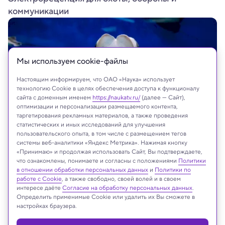
коммуникации
Мы используем сookie-файлы
Настоящим информируем, что ОАО «Наука» использует
технологию Cookie в целях обеспечения доступа к функционалу
сайта с доменным именем
https://naukatv.ru/
(далее — Сайт),
оптимизации и персонализации размещаемого контента,
таргетирования рекламных материалов, а также проведения
статистических и иных исследований для улучшения
пользовательского опыта, в том числе с размещением тегов
системы веб-аналитики «Яндекс Метрика». Нажимая кнопку
«Принимаю» и продолжая использовать Сайт, Вы подтверждаете,
что ознакомлены, понимаете и согласны с положениями
Политики
в отношении обработки персональных данных
и
Политики по
На сайте могут быть использованы материалы
работе с Cookie
, а также свободно, своей волей и в своем
интернет-ресурсов Facebook и Instagram,
интересе даёте
Согласие на обработку персональных данных
.
владельцем которых является компания Meta
Определить применимые Cookie или удалить их Вы сможете в
Platforms Inc., запрещённая на территории
настройках браузера.
Российской Федерации