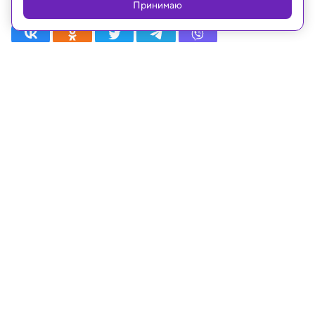
Принимаю
Рубрики
Статьи
Новости
Видео
Телепрограмма
Проекты
Лица
О телеканале
© ОАО «Наука». Все права на любые материалы, опубликованные