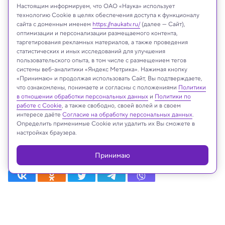
Настоящим информируем, что ОАО «Наука» использует
технологию Cookie в целях обеспечения доступа к функционалу
сайта с доменным именем
https://naukatv.ru/
(далее — Сайт),
оптимизации и персонализации размещаемого контента,
таргетирования рекламных материалов, а также проведения
статистических и иных исследований для улучшения
пользовательского опыта, в том числе с размещением тегов
системы веб-аналитики «Яндекс Метрика». Нажимая кнопку
«Принимаю» и продолжая использовать Сайт, Вы подтверждаете,
что ознакомлены, понимаете и согласны с положениями
Политики
в отношении обработки персональных данных
и
Политики по
На сайте могут быть использованы материалы
работе с Cookie
, а также свободно, своей волей и в своем
интернет-ресурсов Facebook и Instagram,
интересе даёте
Согласие на обработку персональных данных
.
владельцем которых является компания Meta
Определить применимые Cookie или удалить их Вы сможете в
Platforms Inc., запрещённая на территории
настройках браузера.
Российской Федерации
Принимаю