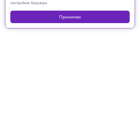
настройках браузера.
Реклама
Принимаю
11.07.2019, 10:25
Как отличать псевдонауку
Интервью с биологом Александром Панчиным,
участником международного фестиваля науки и
технологий Geek Picnic