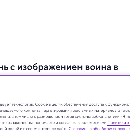
нь с изображением воина в
ение воина, высеченное на древнем пиктском камне
зует технологию Cookie в целях обеспечения доступа к функциона
азмещаемого контента, таргетирования рекламных материалов, а такж
опыта, в том числе с размещением тегов системы веб-аналитики «Я
, что ознакомлены, понимаете и согласны с положениями
Политики в
своей волей и в своем интересе даёте
Согласие на обработку персона