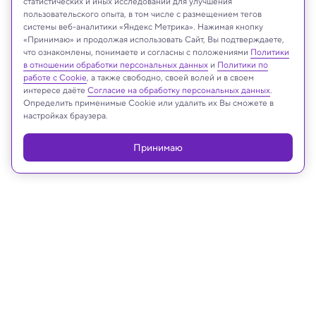
статистических и иных исследований для улучшения
пользовательского опыта, в том числе с размещением тегов
системы веб-аналитики «Яндекс Метрика». Нажимая кнопку
ERIK Miheyeu/Shutterstock/FOTODOM
«Принимаю» и продолжая использовать Сайт, Вы подтверждаете,
что ознакомлены, понимаете и согласны с положениями
Политики
в отношении обработки персональных данных
и
Политики по
работе с Cookie
, а также свободно, своей волей и в своем
интересе даёте
Согласие на обработку персональных данных
.
Реклама
Определить применимые Cookie или удалить их Вы сможете в
настройках браузера.
Принимаю
30.06.2026, 16:30
Медицина и здоровье
Назван возраст, когда экраны