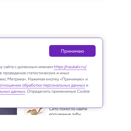
Принимаю
лу сайта с доменным именем
https://naukatv.ru/
е проведения статистических и иных
ндекс Метрика». Нажимая кнопку «Принимаю» и
 отношении обработки персональных данных
и
Археология
льных данных
. Определить применимые Cookie
Сито помогло найти 
крошечные зубы 
древнейшего примата
Эволюцию мозга связали с 
воздействием свинца на 