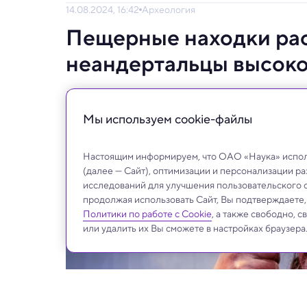
14.08.2024, 16:42
Археология
Пещерные находки рас
неандертальцы высоко
Неандертальцы оказались удивительно пр
Испании раскрывают их сложные методы д
Мы используем сookie-файлы
Настоящим информируем, что ОАО «Наука» исполь
(далее — Сайт), оптимизации и персонализации р
исследований для улучшения пользовательского 
продолжая использовать Сайт, Вы подтверждаете
Политики по работе с Cookie
, а также свободно, 
или удалить их Вы сможете в настройках браузера