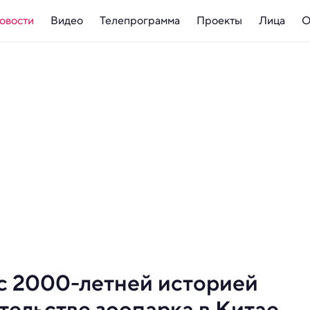
овости
Видео
Телепрограмма
Проекты
Лица
О
с 2000-летней историей
тельстве зоопарка в Китае