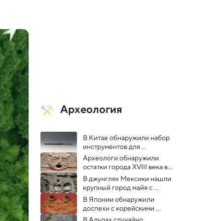
Археология
В Китае обнаружили набор 
инструментов для 
разведения огня возрастом 
Археологи обнаружили 
7000 лет
остатки города XVIII века в 
Эквадоре
В джунглях Мексики нашли 
крупный город майя с 
десятками зданий: видео
В Японии обнаружили 
доспехи с корейскими 
корнями VII века
В Альпах случайно 