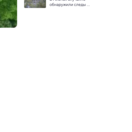
обнаружили следы 
животных, существовавших 
еще до динозавров