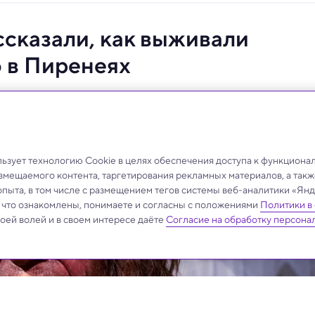
сказали, как выживали
 в Пиренеях
испособленными охотниками: новые открытия в
обычи пищи и ведения быта.
зует технологию Cookie в целях обеспечения доступа к функциона
азмещаемого контента, таргетирования рекламных материалов, а такж
опыта, в том числе с размещением тегов системы веб-аналитики «Я
, что ознакомлены, понимаете и согласны с положениями
Политики в
своей волей и в своем интересе даёте
Согласие на обработку персона
.