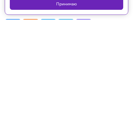
Принимаю
Российской Федерации
Рубрики
Статьи
Новости
Видео
Телепрограмма
Проекты
Лица
О телеканале