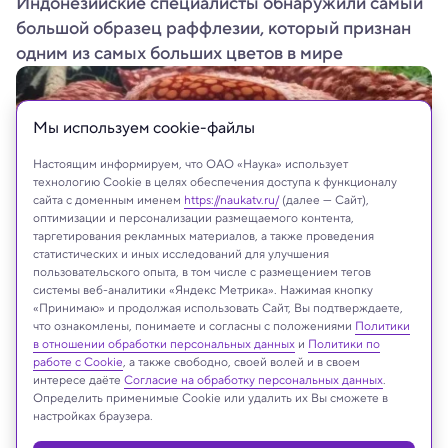
Индонезийские специалисты обнаружили самый
большой образец раффлезии, который признан
одним из самых больших цветов в мире
Мы используем сookie-файлы
Настоящим информируем, что ОАО «Наука» использует
технологию Cookie в целях обеспечения доступа к функционалу
сайта с доменным именем
https://naukatv.ru/
(далее — Сайт),
оптимизации и персонализации размещаемого контента,
таргетирования рекламных материалов, а также проведения
статистических и иных исследований для улучшения
пользовательского опыта, в том числе с размещением тегов
системы веб-аналитики «Яндекс Метрика». Нажимая кнопку
«Принимаю» и продолжая использовать Сайт, Вы подтверждаете,
что ознакомлены, понимаете и согласны с положениями
Политики
в отношении обработки персональных данных
и
Политики по
работе с Cookie
, а также свободно, своей волей и в своем
На сайте могут быть использованы материалы
интересе даёте
Согласие на обработку персональных данных
.
интернет-ресурсов Facebook и Instagram,
Определить применимые Cookie или удалить их Вы сможете в
настройках браузера.
владельцем которых является компания Meta
Platforms Inc., запрещённая на территории