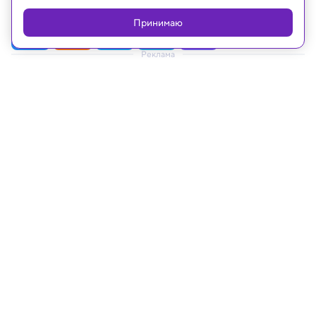
Принимаю
Реклама
09.01.2020, 13:39
Комариное производство
В Сингапуре заработал новый завод по
производству комаров. Зачем он нужен?