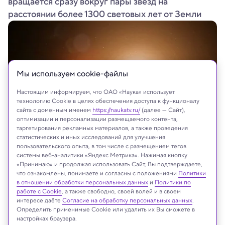
вращается сразу вокруг пары звёзд на
расстоянии более 1300 световых лет от Земли
Мы используем сookie-файлы
Настоящим информируем, что ОАО «Наука» использует
технологию Cookie в целях обеспечения доступа к функционалу
сайта с доменным именем
https://naukatv.ru/
(далее — Сайт),
оптимизации и персонализации размещаемого контента,
таргетирования рекламных материалов, а также проведения
статистических и иных исследований для улучшения
пользовательского опыта, в том числе с размещением тегов
системы веб-аналитики «Яндекс Метрика». Нажимая кнопку
«Принимаю» и продолжая использовать Сайт, Вы подтверждаете,
что ознакомлены, понимаете и согласны с положениями
Политики
На сайте могут быть использованы материалы
в отношении обработки персональных данных
и
Политики по
интернет-ресурсов Facebook и Instagram,
работе с Cookie
, а также свободно, своей волей и в своем
владельцем которых является компания Meta
интересе даёте
Согласие на обработку персональных данных
.
Platforms Inc., запрещённая на территории
Определить применимые Cookie или удалить их Вы сможете в
настройках браузера.
Российской Федерации