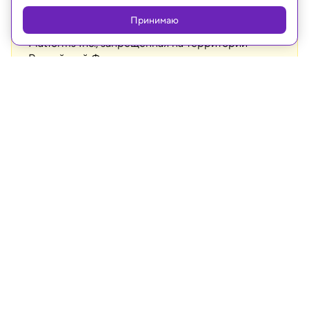
интернет-ресурсов Facebook и Instagram,
Принимаю
владельцем которых является компания Meta
Platforms Inc., запрещённая на территории
Российской Федерации