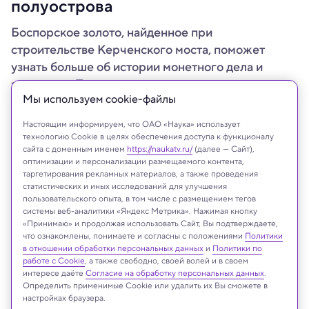
полуострова
Боспорское золото, найденное при
строительстве Керченского моста, поможет
узнать больше об истории монетного дела и
экономики Таманского полуострова
Мы используем сookie-файлы
Настоящим информируем, что ОАО «Наука» использует
технологию Cookie в целях обеспечения доступа к функционалу
сайта с доменным именем
https://naukatv.ru/
(далее — Сайт),
оптимизации и персонализации размещаемого контента,
таргетирования рекламных материалов, а также проведения
статистических и иных исследований для улучшения
пользовательского опыта, в том числе с размещением тегов
системы веб-аналитики «Яндекс Метрика». Нажимая кнопку
«Принимаю» и продолжая использовать Сайт, Вы подтверждаете,
что ознакомлены, понимаете и согласны с положениями
Политики
в отношении обработки персональных данных
и
Политики по
работе с Cookie
, а также свободно, своей волей и в своем
интересе даёте
Согласие на обработку персональных данных
.
Определить применимые Cookie или удалить их Вы сможете в
настройках браузера.
На сайте могут быть использованы материалы