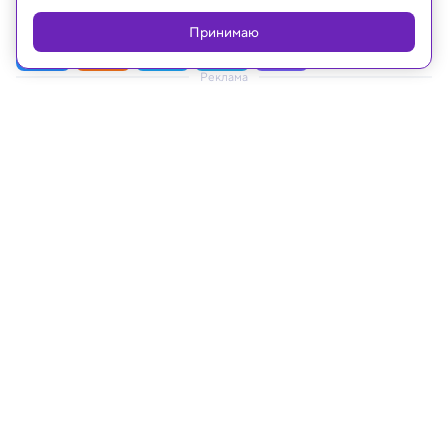
Принимаю
Реклама
10.02.2020, 14:00
Аппарат Solar Orbiter отправился к
Солнцу
Аппарат Solar Orbiter успешно стартовал с