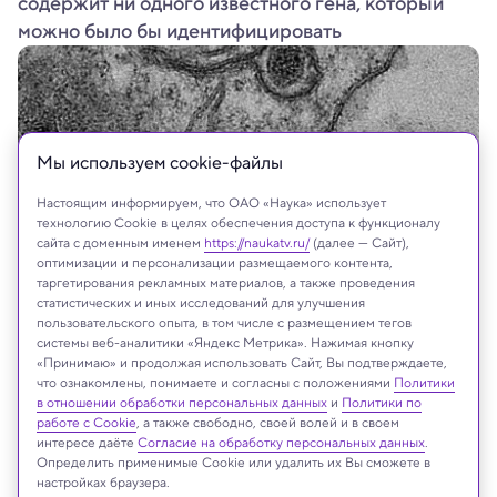
содержит ни одного известного гена, который
можно было бы идентифицировать
Мы используем сookie-файлы
Настоящим информируем, что ОАО «Наука» использует
технологию Cookie в целях обеспечения доступа к функционалу
сайта с доменным именем
https://naukatv.ru/
(далее — Сайт),
оптимизации и персонализации размещаемого контента,
таргетирования рекламных материалов, а также проведения
статистических и иных исследований для улучшения
пользовательского опыта, в том числе с размещением тегов
системы веб-аналитики «Яндекс Метрика». Нажимая кнопку
«Принимаю» и продолжая использовать Сайт, Вы подтверждаете,
что ознакомлены, понимаете и согласны с положениями
Политики
На сайте могут быть использованы материалы
в отношении обработки персональных данных
и
Политики по
интернет-ресурсов Facebook и Instagram,
работе с Cookie
, а также свободно, своей волей и в своем
владельцем которых является компания Meta
интересе даёте
Согласие на обработку персональных данных
.
Platforms Inc., запрещённая на территории
Определить применимые Cookie или удалить их Вы сможете в
настройках браузера.
Российской Федерации