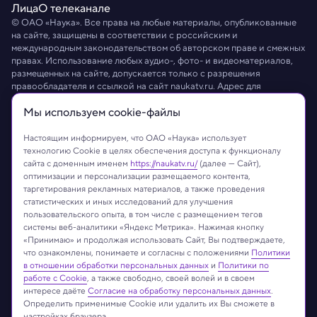
Лица
О телеканале
© ОАО «Наука». Все права на любые материалы, опубликованные
на сайте, защищены в соответствии с российским и
международным законодательством об авторском праве и смежных
правах. Использование любых аудио-, фото- и видеоматериалов,
размещенных на сайте, допускается только с разрешения
правообладателя и ссылкой на сайт
naukatv.ru
. Адрес для
направления юридически значимых сообщений:
info@naukatv.ru
.
Мы используем сookie-файлы
Обработка персональных данных
Работа с cookie-файлами
Защита персональных данных
Настоящим информируем, что ОАО «Наука» использует
технологию Cookie в целях обеспечения доступа к функционалу
сайта с доменным именем
https://naukatv.ru/
(далее — Сайт),
оптимизации и персонализации размещаемого контента,
таргетирования рекламных материалов, а также проведения
статистических и иных исследований для улучшения
пользовательского опыта, в том числе с размещением тегов
системы веб-аналитики «Яндекс Метрика». Нажимая кнопку
«Принимаю» и продолжая использовать Сайт, Вы подтверждаете,
что ознакомлены, понимаете и согласны с положениями
Политики
в отношении обработки персональных данных
и
Политики по
работе с Cookie
, а также свободно, своей волей и в своем
интересе даёте
Согласие на обработку персональных данных
.
Определить применимые Cookie или удалить их Вы сможете в
настройках браузера.