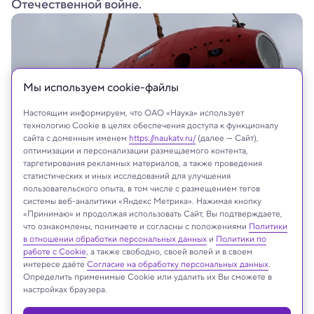
Отечественной войне.
Мы используем сookie-файлы
Настоящим информируем, что ОАО «Наука» использует
технологию Cookie в целях обеспечения доступа к функционалу
сайта с доменным именем
https://naukatv.ru/
(далее — Сайт),
оптимизации и персонализации размещаемого контента,
таргетирования рекламных материалов, а также проведения
статистических и иных исследований для улучшения
пользовательского опыта, в том числе с размещением тегов
системы веб-аналитики «Яндекс Метрика». Нажимая кнопку
«Принимаю» и продолжая использовать Сайт, Вы подтверждаете,
что ознакомлены, понимаете и согласны с положениями
Политики
На сайте могут быть использованы материалы
в отношении обработки персональных данных
и
Политики по
интернет-ресурсов Facebook и Instagram,
работе с Cookie
, а также свободно, своей волей и в своем
владельцем которых является компания Meta
интересе даёте
Согласие на обработку персональных данных
.
Platforms Inc., запрещённая на территории
Определить применимые Cookie или удалить их Вы сможете в
настройках браузера.
Российской Федерации