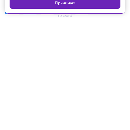
Принимаю
Реклама
09.05.2020, 14:55
Геном нового коронавируса
показал, что он активно
адаптируется к человеку