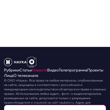
Рубрики
Статьи
Новости
Видео
Телепрограмма
Проекты
Лица
О телеканале
© ОАО «Наука». Все права на любые материалы, опубликованные
на сайте, защищены в соответствии с российским и
международным законодательством об авторском праве и смежных
правах. Использование любых аудио-, фото- и видеоматериалов,
размещенных на сайте, допускается только с разрешения
правообладателя и ссылкой на сайт
naukatv.ru
. Адрес для
направления юридически значимых сообщений:
info@naukatv.ru
.