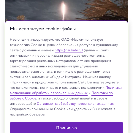
Мы используем сookie-файлы
Настоящим информируем, что ОАО «Наука» использует
технологию Cookie в целях обеспечения доступа к функционалу
сайта с доменным именем
https://naukatv.ru/
(далее — Сайт),
оптимизации и персонализации размещаемого контента,
таргетирования рекламных материалов, а также проведения
статистических и иных исследований для улучшения
пользовательского опыта, в том числе с размещением тегов
системы веб-аналитики «Яндекс Метрика». Нажимая кнопку
На сайте могут быть использованы материалы
«Принимаю» и продолжая использовать Сайт, Вы подтверждаете,
что ознакомлены, понимаете и согласны с положениями
интернет-ресурсов Facebook и Instagram,
Политики
в отношении обработки персональных данных
и
Политики по
владельцем которых является компания Meta
работе с Cookie
, а также свободно, своей волей и в своем
Platforms Inc., запрещённая на территории
интересе даёте
Согласие на обработку персональных данных
.
Российской Федерации
Определить применимые Cookie или удалить их Вы сможете в
настройках браузера.
Принимаю