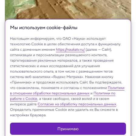
Мы используем сookie-файлы
Настоящим информируем, что ОАО «Наука» использует
технологию Cookie в целях обеспечения доступа к функционалу
сайта с доменным именем
https://naukatv.ru/
(далее — Сайт),
оптимизации и персонализации размещаемого контента,
таргетирования рекламных материалов, а также проведения
статистических и иных исследований для улучшения
пользовательского опыта, в том числе с размещением тегов
На сайте могут быть использованы материалы
системы веб-аналитики «Яндекс Метрика». Нажимая кнопку
интернет-ресурсов Facebook и Instagram,
«Принимаю» и продолжая использовать Сайт, Вы подтверждаете,
владельцем которых является компания Meta
что ознакомлены, понимаете и согласны с положениями
Политики
в отношении обработки персональных данных
и
Политики по
Platforms Inc., запрещённая на территории
работе с Cookie
, а также свободно, своей волей и в своем
Российской Федерации
интересе даёте
Согласие на обработку персональных данных
.
Определить применимые Cookie или удалить их Вы сможете в
настройках браузера.
Реклама
Принимаю