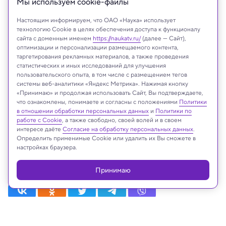
Мы используем сookie-файлы
Настоящим информируем, что ОАО «Наука» использует
технологию Cookie в целях обеспечения доступа к функционалу
сайта с доменным именем
https://naukatv.ru/
(далее — Сайт),
оптимизации и персонализации размещаемого контента,
таргетирования рекламных материалов, а также проведения
статистических и иных исследований для улучшения
пользовательского опыта, в том числе с размещением тегов
системы веб-аналитики «Яндекс Метрика». Нажимая кнопку
«Принимаю» и продолжая использовать Сайт, Вы подтверждаете,
что ознакомлены, понимаете и согласны с положениями
Политики
в отношении обработки персональных данных
и
Политики по
На сайте могут быть использованы материалы
работе с Cookie
, а также свободно, своей волей и в своем
интернет-ресурсов Facebook и Instagram,
интересе даёте
Согласие на обработку персональных данных
.
владельцем которых является компания Meta
Определить применимые Cookie или удалить их Вы сможете в
Platforms Inc., запрещённая на территории
настройках браузера.
Российской Федерации
Принимаю