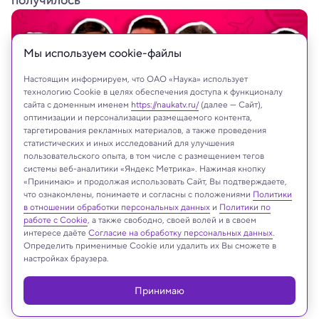
получилось
Мы используем сookie-файлы
Настоящим информируем, что ОАО «Наука» использует
технологию Cookie в целях обеспечения доступа к функционалу
сайта с доменным именем
https://naukatv.ru/
(далее — Сайт),
оптимизации и персонализации размещаемого контента,
таргетирования рекламных материалов, а также проведения
статистических и иных исследований для улучшения
пользовательского опыта, в том числе с размещением тегов
системы веб-аналитики «Яндекс Метрика». Нажимая кнопку
«Принимаю» и продолжая использовать Сайт, Вы подтверждаете,
что ознакомлены, понимаете и согласны с положениями
Политики
в отношении обработки персональных данных
и
Политики по
работе с Cookie
, а также свободно, своей волей и в своем
На сайте могут быть использованы материалы
интересе даёте
Согласие на обработку персональных данных
.
интернет-ресурсов Facebook и Instagram,
Определить применимые Cookie или удалить их Вы сможете в
настройках браузера.
владельцем которых является компания Meta
Platforms Inc., запрещённая на территории
Принимаю
Российской Федерации