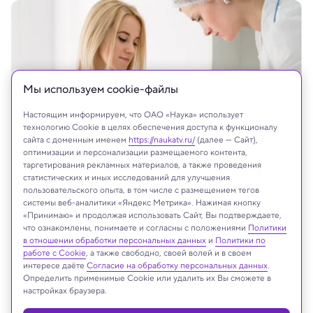
Мы используем сookie-файлы
Настоящим информируем, что ОАО «Наука» использует
технологию Cookie в целях обеспечения доступа к функционалу
сайта с доменным именем
https://naukatv.ru/
(далее — Сайт),
оптимизации и персонализации размещаемого контента,
таргетирования рекламных материалов, а также проведения
статистических и иных исследований для улучшения
пользовательского опыта, в том числе с размещением тегов
системы веб-аналитики «Яндекс Метрика». Нажимая кнопку
На сайте могут быть использованы материалы
«Принимаю» и продолжая использовать Сайт, Вы подтверждаете,
что ознакомлены, понимаете и согласны с положениями
Политики
интернет-ресурсов Facebook и Instagram,
в отношении обработки персональных данных
и
Политики по
владельцем которых является компания Meta
работе с Cookie
, а также свободно, своей волей и в своем
Platforms Inc., запрещённая на территории
интересе даёте
Согласие на обработку персональных данных
.
Российской Федерации
Определить применимые Cookie или удалить их Вы сможете в
настройках браузера.