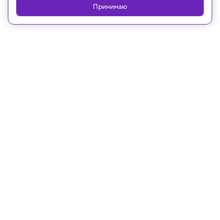
Принимаю
Реклама
13.07.2020, 10:57
Появилась комета, которую можно
наблюдать невооруженным глазом
Чтобы отыскать ее на небе, нужно всего лишь...