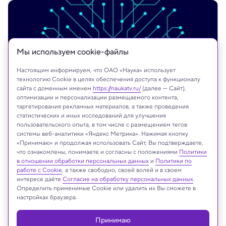
Мы используем сookie-файлы
Настоящим информируем, что ОАО «Наука» использует
технологию Cookie в целях обеспечения доступа к функционалу
сайта с доменным именем
https://naukatv.ru/
(далее — Сайт),
оптимизации и персонализации размещаемого контента,
таргетирования рекламных материалов, а также проведения
статистических и иных исследований для улучшения
пользовательского опыта, в том числе с размещением тегов
системы веб-аналитики «Яндекс Метрика». Нажимая кнопку
«Принимаю» и продолжая использовать Сайт, Вы подтверждаете,
что ознакомлены, понимаете и согласны с положениями
Политики
На сайте могут быть использованы материалы
в отношении обработки персональных данных
и
Политики по
интернет-ресурсов Facebook и Instagram,
работе с Cookie
, а также свободно, своей волей и в своем
владельцем которых является компания Meta
интересе даёте
Согласие на обработку персональных данных
.
Определить применимые Cookie или удалить их Вы сможете в
Platforms Inc., запрещённая на территории
настройках браузера.
Российской Федерации
Принимаю