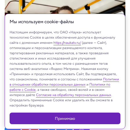
Мы используем сookie-файлы
Настоящим информируем, что ОАО «Наука» использует
технологию Cookie в целях обеспечения доступа к функционалу
сайта с доменным именем
https://naukatv.ru/
(далее — Сайт),
оптимизации и персонализации размещаемого контента,
таргетирования рекламных материалов, а также проведения
статистических и иных исследований для улучшения
пользовательского опыта, в том числе с размещением тегов
системы веб-аналитики «Яндекс Метрика». Нажимая кнопку
«Принимаю» и продолжая использовать Сайт, Вы подтверждаете,
что ознакомлены, понимаете и согласны с положениями
Политики
в отношении обработки персональных данных
и
Политики по
На сайте могут быть использованы материалы
работе с Cookie
, а также свободно, своей волей и в своем
интернет-ресурсов Facebook и Instagram,
интересе даёте
Согласие на обработку персональных данных
.
владельцем которых является компания Meta
Определить применимые Cookie или удалить их Вы сможете в
настройках браузера.
Platforms Inc., запрещённая на территории
Российской Федерации
Принимаю